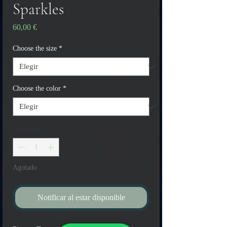
Sparkles
Precio
60,00 €
Choose the size
*
Choose the color
*
Cantidad
*
Agotado
Notificar al estar disponible