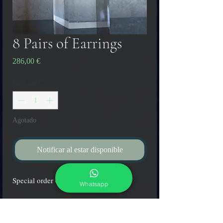
8 Pairs of Earrings
Precio
286,00 €
Cantidad
*
Agotado
Notificar al estar disponible
Special order of 8 Pairs of Earrings
Whatsapp